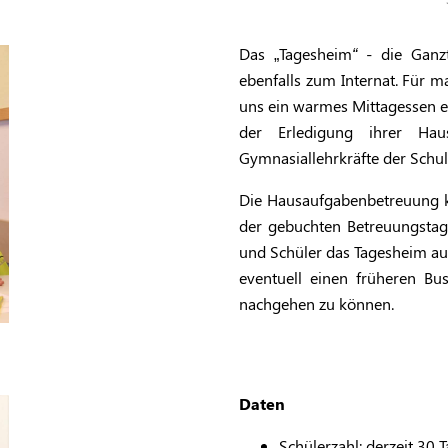
Das „Tagesheim
“
- die Ganzt
ebenfalls zum Internat. Für 
uns ein warmes Mittagessen e
der Erledigung ihrer Ha
Gymnasiallehrkräfte der Schul
Die Hausaufgabenbetreuung ka
der gebuchten Betreuungstage
und Schüler das Tagesheim auf
eventuell einen früheren B
nachgehen zu können.
Daten
Schülerzahl: derzeit 30