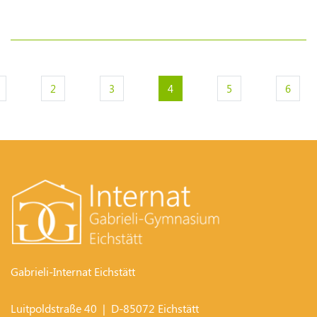
(current)
2
3
4
5
6
Gabrieli-Internat Eichstätt
Luitpoldstraße 40
| D-
85072
Eichstätt